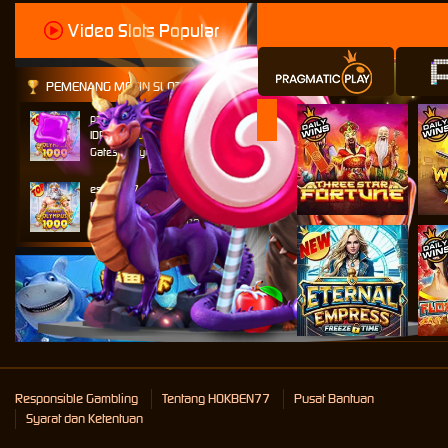
Video Slots Popular
PEMENANG MESIN SLOT
pangl****l
IDR
14,900,000.00
Gates of Olympus 1000
esco****7
IDR
7,690,000.00
Gates of Olympus 1000
rr2****r
IDR
6,173,500.00
Starlight Princess™ 1000
berr****e
IDR
3,914,000.00
Mahjong Wins 3 – Black
Scatter
Responsible Gambling
Tentang HOKBEN77
Pusat Bantuan
Syarat dan Ketentuan
dende****9
IDR
2,901,600.00