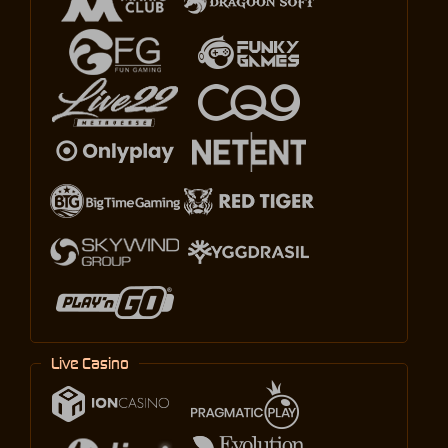
Live Casino